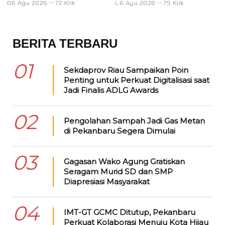
06 Agu 2026
72 Klik
06 Agu 2026
75 Klik
0
BERITA TERBARU
01
Sekdaprov Riau Sampaikan Poin
Penting untuk Perkuat Digitalisasi saat
Jadi Finalis ADLG Awards
02
Pengolahan Sampah Jadi Gas Metan
di Pekanbaru Segera Dimulai
03
Gagasan Wako Agung Gratiskan
Seragam Murid SD dan SMP
Diapresiasi Masyarakat
04
IMT-GT GCMC Ditutup, Pekanbaru
Perkuat Kolaborasi Menuju Kota Hijau