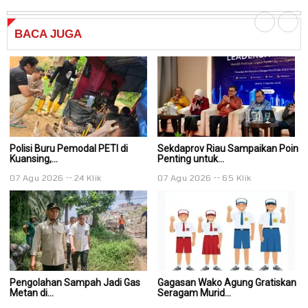
BACA
JUGA
Polisi Buru Pemodal PETI di
Sekdaprov Riau Sampaikan Poin
S
Kuansing,...
Penting untuk...
Pe
07 Agu 2026
24 Klik
07 Agu 2026
65 Klik
0
Pengolahan Sampah Jadi Gas
Gagasan Wako Agung Gratiskan
G
Metan di...
Seragam Murid...
Se