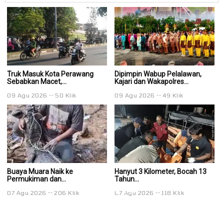
Truk Masuk Kota Perawang
Dipimpin Wabup Pelalawan,
Di
Sebabkan Macet,...
Kajari dan Wakapolres...
Ka
09 Agu 2026
50 Klik
09 Agu 2026
49 Klik
0
Buaya Muara Naik ke
Hanyut 3 Kilometer, Bocah 13
Ha
Permukiman dan...
Tahun...
Ta
07 Agu 2026
206 Klik
07 Agu 2026
118 Klik
0