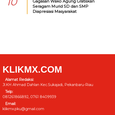
10
Gagasan Wako Agung Gratiskan
Seragam Murid SD dan SMP
Diapresiasi Masyarakat
KLIKMX.COM
Alamat Redaksi:
Jl.KH Ahmad Dahlan Kec.Sukajadi, Pekanbaru-Riau
Telp:
081261866892, 0761 8409939
Email:
klikmx.pku@gmail.com