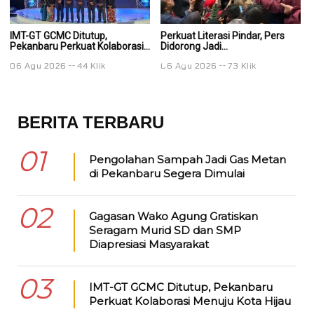
IMT-GT GCMC Ditutup,
Perkuat Literasi Pindar, Pers
Pe
Pekanbaru Perkuat Kolaborasi...
Didorong Jadi...
Di
06 Agu 2026
44 Klik
06 Agu 2026
73 Klik
0
BERITA TERBARU
01
Pengolahan Sampah Jadi Gas Metan
di Pekanbaru Segera Dimulai
02
Gagasan Wako Agung Gratiskan
Seragam Murid SD dan SMP
Diapresiasi Masyarakat
03
IMT-GT GCMC Ditutup, Pekanbaru
Perkuat Kolaborasi Menuju Kota Hijau