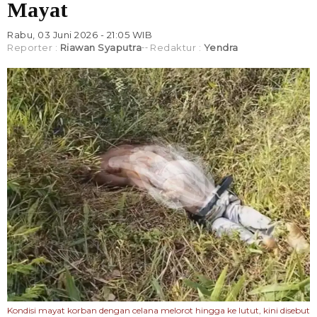
Mayat
Rabu, 03 Juni 2026 - 21:05 WIB
Reporter :
Riawan Syaputra
Redaktur :
Yendra
Kondisi mayat korban dengan celana melorot hingga ke lutut, kini disebut