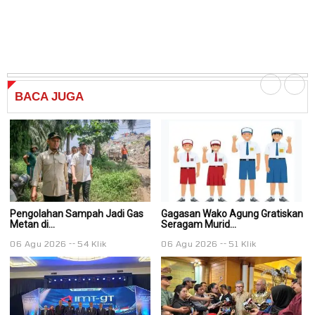
BACA
JUGA
Pengolahan Sampah Jadi Gas
Gagasan Wako Agung Gratiskan
G
Metan di...
Seragam Murid...
Se
06 Agu 2026
54 Klik
06 Agu 2026
51 Klik
0