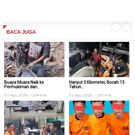
BACA
JUGA
Buaya Muara Naik ke
Hanyut 3 Kilometer, Bocah 13
Ha
Permukiman dan...
Tahun...
Ta
07 Agu 2026
184 Klik
07 Agu 2026
107 Klik
0