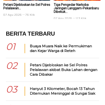
Petani Dijebloskan ke Sel Polres
Tiga Pengedar Narkoba
T
Pelalawan...
Jaringan Langgam-Pekanbaru
J
Dibekuk...
Di
07 Agu 2026
76 Klik
07 Agu 2026
113 Klik
0
BERITA TERBARU
01
Buaya Muara Naik ke Permukiman
dan Kejar Warga di Reteh
02
Petani Dijebloskan ke Sel Polres
Pelalawan akibat Buka Lahan dengan
Cara Dibakar
03
Hanyut 3 Kilometer, Bocah 13 Tahun
Ditemukan Meninggal di Sungai Siak