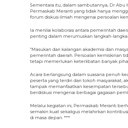
Sementara itu, dalam sambutannya, Dr Abu Ha
Permaskab Meranti yang tidak hanya menggel
forum diskusi ilmiah mengenai persoalan ke
Ia menilai kolaborasi antara pemerintah dae
penting dalam merumuskan langkah-langkah
“Masukan dari kalangan akademisi dan masya
pemerintah daerah. Persoalan kemiskinan tida
tetapi memerlukan keterlibatan banyak pihak
Acara berlangsung dalam suasana penuh kea
peserta yang terdiri dari tokoh masyarakat, 
tampak memanfaatkan kesempatan tersebut 
berdiskusi mengenai berbagai gagasan pem
Melalui kegiatan ini, Permaskab Meranti berh
semakin kuat sekaligus melahirkan kontribu
di masa depan. ***