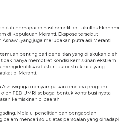
adalah pemaparan hasil penelitian Fakultas Ekonomi
em di Kepulauan Meranti. Ekspose tersebut
Asnawi, yang juga merupakan putra asli Meranti.
temuan penting dari penelitian yang dilakukan oleh
t tidak hanya memotret kondisi kemiskinan ekstrem
 mengidentifikasi faktor-faktor struktural yang
akat di Meranti.
zan Asnawi juga menyampaikan rencana program
 oleh FEB UMRI sebagai bentuk kontribusi nyata
san kemiskinan di daerah.
ading. Melalui penelitian dan pengabdian
g dalam mencari solusi atas persoalan yang dihadapi