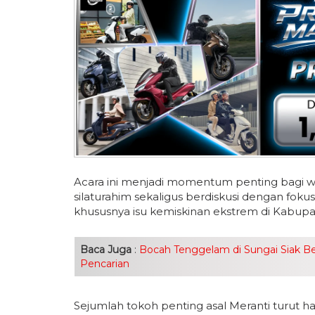
Acara ini menjadi momentum penting bagi w
silaturahim sekaligus berdiskusi dengan fok
khususnya isu kemiskinan ekstrem di Kabup
Baca Juga
:
Bocah Tenggelam di Sungai Siak B
Pencarian
Sejumlah tokoh penting asal Meranti turut ha