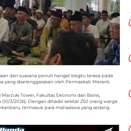
an dan suasana penuh hangat begitu terasa pada
a yang diselenggarakan oleh Permaskab Meranti.
Marzuki Tower, Fakultas Ekonomi dan Bisnis,
(10/3/2026). Dengan dihadiri sekitar 250 orang warga
ekanbaru, termasuk para mahasiswa yang sedang