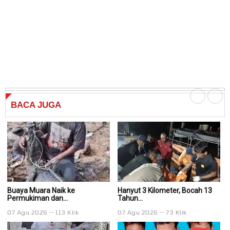
BACA
JUGA
Buaya Muara Naik ke
Hanyut 3 Kilometer, Bocah 13
Ha
Permukiman dan...
Tahun...
Ta
07 Agu 2026
113 Klik
07 Agu 2026
73 Klik
0