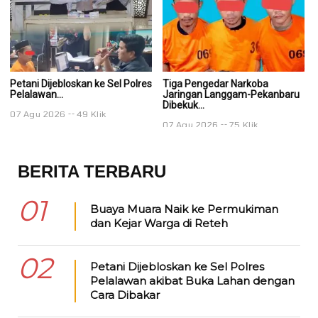
Petani Dijebloskan ke Sel Polres
Tiga Pengedar Narkoba
T
Pelalawan...
Jaringan Langgam-Pekanbaru
J
Dibekuk...
Di
07 Agu 2026
49 Klik
07 Agu 2026
75 Klik
0
BERITA TERBARU
01
Buaya Muara Naik ke Permukiman
dan Kejar Warga di Reteh
02
Petani Dijebloskan ke Sel Polres
Pelalawan akibat Buka Lahan dengan
Cara Dibakar