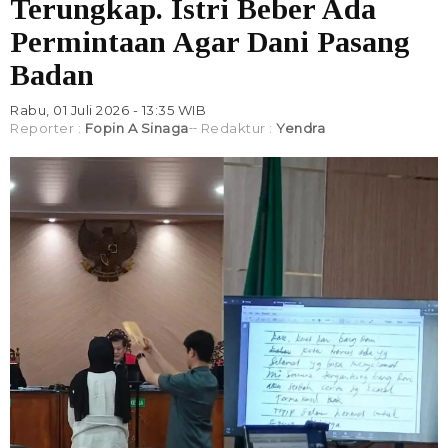
Terungkap. Istri Beber Ada
Permintaan Agar Dani Pasang
Badan
Rabu, 01 Juli 2026 - 13:35 WIB
Reporter :
Fopin A Sinaga
Redaktur :
Yendra