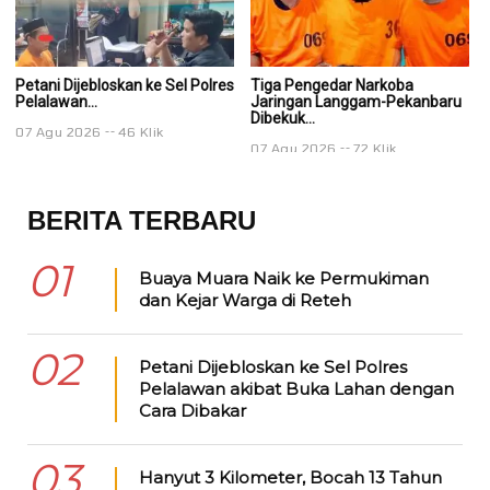
Petani Dijebloskan ke Sel Polres
Tiga Pengedar Narkoba
T
Pelalawan...
Jaringan Langgam-Pekanbaru
J
Dibekuk...
Di
07 Agu 2026
46 Klik
07 Agu 2026
72 Klik
0
BERITA TERBARU
01
Buaya Muara Naik ke Permukiman
dan Kejar Warga di Reteh
02
Petani Dijebloskan ke Sel Polres
Pelalawan akibat Buka Lahan dengan
Cara Dibakar
03
Hanyut 3 Kilometer, Bocah 13 Tahun