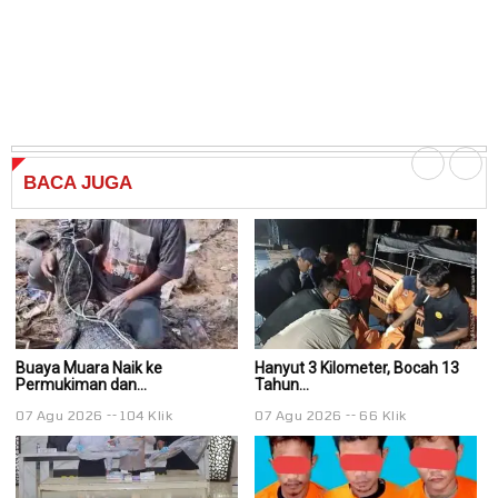
BACA
JUGA
Buaya Muara Naik ke
Hanyut 3 Kilometer, Bocah 13
Ha
Permukiman dan...
Tahun...
Ta
07 Agu 2026
104 Klik
07 Agu 2026
66 Klik
0