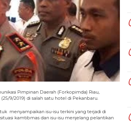
nikasi Pimpinan Daerah (Forkopimda) Riau,
5/9/2019) di salah satu hotel di Pekanbaru.
tuk menyampaikan isu-isu terkini yang terjadi di
, situasi kamtibmas dan isu-isu menjelang pelantikan