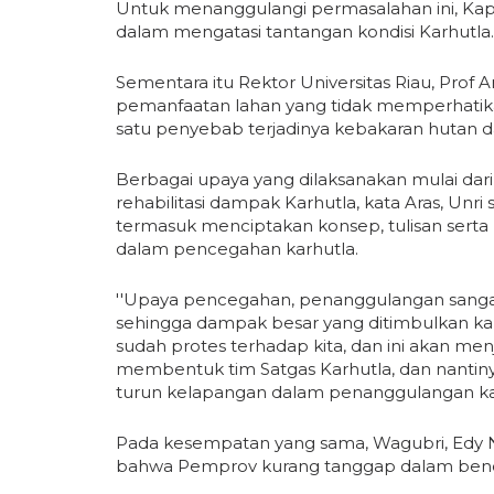
Untuk menanggulangi permasalahan ini, Kap
dalam mengatasi tantangan kondisi Karhutla.
Sementara itu Rektor Universitas Riau, Prof 
pemanfaatan lahan yang tidak memperhatikan
satu penyebab terjadinya kebakaran hutan 
Berbagai upaya yang dilaksanakan mulai da
rehabilitasi dampak Karhutla, kata Aras, Unr
termasuk menciptakan konsep, tulisan ser
dalam pencegahan karhutla.
''Upaya pencegahan, penanggulangan sangat
sehingga dampak besar yang ditimbulkan kar
sudah protes terhadap kita, dan ini akan menj
membentuk tim Satgas Karhutla, dan nanti
turun kelapangan dalam penanggulangan karh
Pada kesempatan yang sama, Wagubri, Edy N
bahwa Pemprov kurang tanggap dalam benc