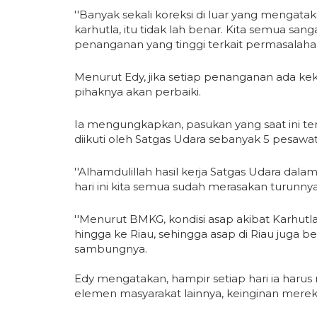
''Banyak sekali koreksi di luar yang mengat
karhutla, itu tidak lah benar. Kita semua sa
penanganan yang tinggi terkait permasalahan i
Menurut Edy, jika setiap penanganan ada kek
pihaknya akan perbaiki.
Ia mengungkapkan, pasukan yang saat ini terse
diikuti oleh Satgas Udara sebanyak 5 pesaw
''Alhamdulillah hasil kerja Satgas Udara da
hari ini kita semua sudah merasakan turunnya
''Menurut BMKG, kondisi asap akibat Karhutl
hingga ke Riau, sehingga asap di Riau juga beras
sambungnya.
Edy mengatakan, hampir setiap hari ia har
elemen masyarakat lainnya, keinginan mereka