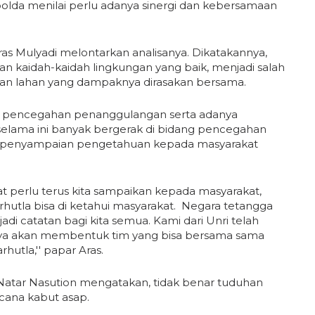
olda menilai perlu adanya sinergi dan kebersamaan
Aras Mulyadi melontarkan analisanya. Dikatakannya,
 kaidah-kaidah lingkungan yang baik, menjadi salah
dan lahan yang dampaknya dirasakan bersama.
ri pencegahan penanggulangan serta adanya
i selama ini banyak bergerak di bidang pencegahan
ta penyampaian pengetahuan kepada masyarakat
 perlu terus kita sampaikan kepada masyarakat,
hutla bisa di ketahui masyarakat. Negara tetangga
adi catatan bagi kita semua. Kami dari Unri telah
nya akan membentuk tim yang bisa bersama sama
utla,'' papar Aras.
atar Nasution mengatakan, tidak benar tuduhan
ana kabut asap.