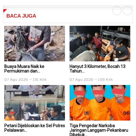
BACA
JUGA
Buaya Muara Naik ke
Hanyut 3 Kilometer, Bocah 13
Ha
Permukiman dan...
Tahun...
Ta
07 Agu 2026
191 Klik
07 Agu 2026
109 Klik
0
Petani Dijebloskan ke Sel Polres
Tiga Pengedar Narkoba
T
Pelalawan...
Jaringan Langgam-Pekanbaru
J
Dibekuk...
Di