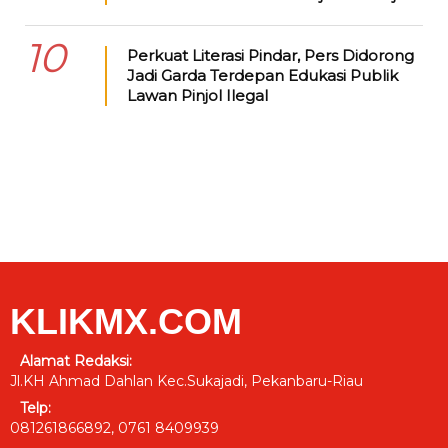
10
Perkuat Literasi Pindar, Pers Didorong
Jadi Garda Terdepan Edukasi Publik
Lawan Pinjol Ilegal
KLIKMX.COM
Alamat Redaksi:
Jl.KH Ahmad Dahlan Kec.Sukajadi, Pekanbaru-Riau
Telp:
081261866892, 0761 8409939