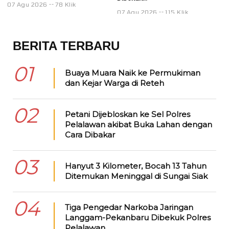
07 Agu 2026
78 Klik
07 Agu 2026
115 Klik
0
BERITA TERBARU
01
Buaya Muara Naik ke Permukiman
dan Kejar Warga di Reteh
02
Petani Dijebloskan ke Sel Polres
Pelalawan akibat Buka Lahan dengan
Cara Dibakar
03
Hanyut 3 Kilometer, Bocah 13 Tahun
Ditemukan Meninggal di Sungai Siak
04
Tiga Pengedar Narkoba Jaringan
Langgam-Pekanbaru Dibekuk Polres
Pelalawan