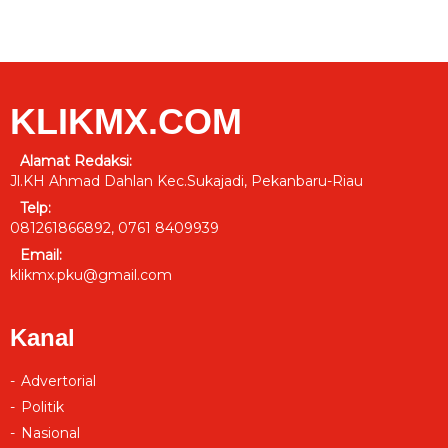
KLIKMX.COM
Alamat Redaksi:
Jl.KH Ahmad Dahlan Kec.Sukajadi, Pekanbaru-Riau
Telp:
081261866892, 0761 8409939
Email:
klikmx.pku@gmail.com
Kanal
Advertorial
Politik
Nasional