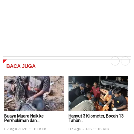
BACA
JUGA
Buaya Muara Naik ke
Hanyut 3 Kilometer, Bocah 13
Ha
Permukiman dan...
Tahun...
Ta
07 Agu 2026
161 Klik
07 Agu 2026
96 Klik
0