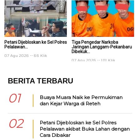
Petani Dijebloskan ke Sel Polres
Tiga Pengedar Narkoba
T
Pelalawan...
Jaringan Langgam-Pekanbaru
J
Dibekuk...
Di
07 Agu 2026
66 Klik
07 Agu 2026
101 Klik
0
BERITA TERBARU
01
Buaya Muara Naik ke Permukiman
dan Kejar Warga di Reteh
02
Petani Dijebloskan ke Sel Polres
Pelalawan akibat Buka Lahan dengan
Cara Dibakar