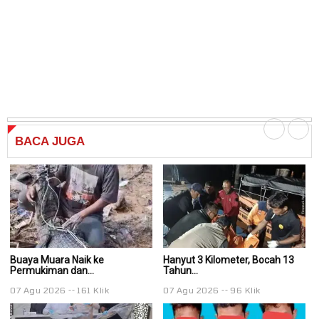
BACA
JUGA
Buaya Muara Naik ke
Hanyut 3 Kilometer, Bocah 13
Ha
Permukiman dan...
Tahun...
Ta
07 Agu 2026
161 Klik
07 Agu 2026
96 Klik
0