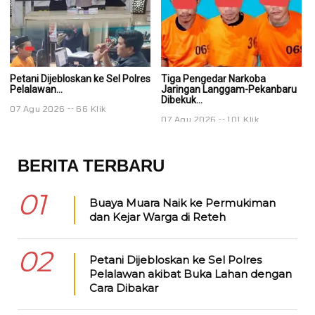
Petani Dijebloskan ke Sel Polres
Tiga Pengedar Narkoba
T
Pelalawan...
Jaringan Langgam-Pekanbaru
J
Dibekuk...
Di
07 Agu 2026
66 Klik
07 Agu 2026
101 Klik
0
BERITA TERBARU
01
Buaya Muara Naik ke Permukiman
dan Kejar Warga di Reteh
02
Petani Dijebloskan ke Sel Polres
Pelalawan akibat Buka Lahan dengan
Cara Dibakar