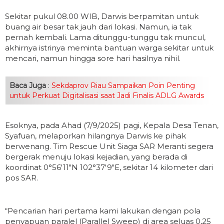
Sekitar pukul 08.00 WIB, Darwis berpamitan untuk
buang air besar tak jauh dari lokasi. Namun, ia tak
pernah kembali. Lama ditunggu-tunggu tak muncul,
akhirnya istrinya meminta bantuan warga sekitar untuk
mencari, namun hingga sore hari hasilnya nihil.
Baca Juga
:
Sekdaprov Riau Sampaikan Poin Penting
untuk Perkuat Digitalisasi saat Jadi Finalis ADLG Awards
Esoknya, pada Ahad (7/9/2025) pagi, Kepala Desa Tenan,
Syafuan, melaporkan hilangnya Darwis ke pihak
berwenang. Tim Rescue Unit Siaga SAR Meranti segera
bergerak menuju lokasi kejadian, yang berada di
koordinat 0°56'11"N 102°37'9"E, sekitar 14 kilometer dari
pos SAR.
“Pencarian hari pertama kami lakukan dengan pola
penyapuan paralel (Parallel Sweep) di area seluas 0,25