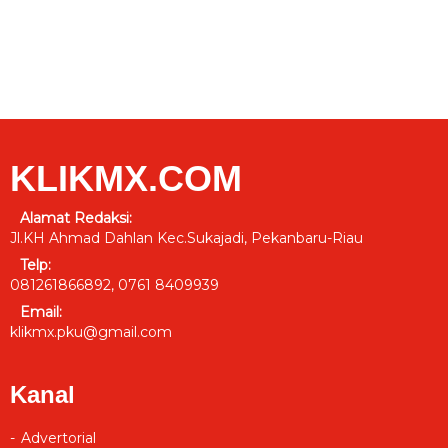
KLIKMX.COM
Alamat Redaksi:
Jl.KH Ahmad Dahlan Kec.Sukajadi, Pekanbaru-Riau
Telp:
081261866892, 0761 8409939
Email:
klikmx.pku@gmail.com
Kanal
Advertorial