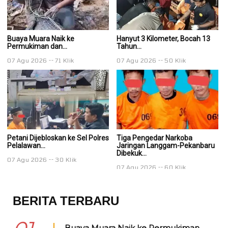
Buaya Muara Naik ke
Hanyut 3 Kilometer, Bocah 13
Ha
Permukiman dan...
Tahun...
Ta
07 Agu 2026
71 Klik
07 Agu 2026
50 Klik
0
Petani Dijebloskan ke Sel Polres
Tiga Pengedar Narkoba
T
Pelalawan...
Jaringan Langgam-Pekanbaru
J
Dibekuk...
Di
07 Agu 2026
30 Klik
07 Agu 2026
60 Klik
0
BERITA TERBARU
Buaya Muara Naik ke Permukiman