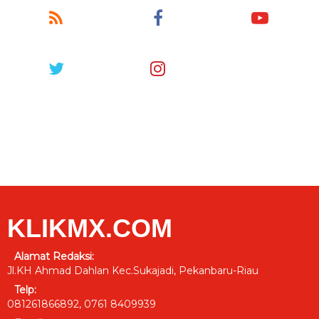
KLIKMX.COM
Alamat Redaksi:
Jl.KH Ahmad Dahlan Kec.Sukajadi, Pekanbaru-Riau
Telp:
081261866892, 0761 8409939