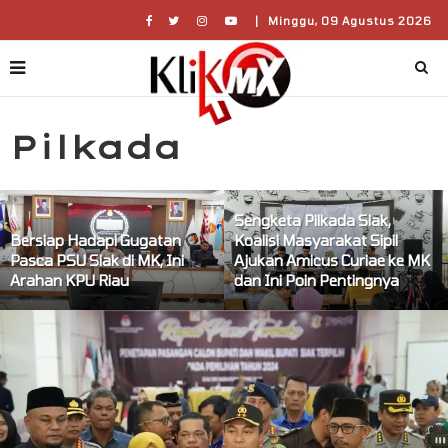
|
Minggu, 09 Agustus 2026
Pilkada
Sengketa Pilkada Siak,
Bersiap Hadapi Gugatan
Koalisi Masyarakat Sipil
Pasca PSU Siak di MK, Ini
Ajukan Amicus Curiae ke MK
Arahan KPU Riau
dan Ini Poin Pentingnya