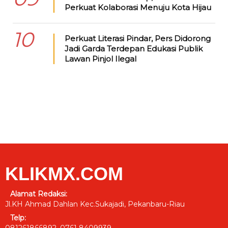
Perkuat Kolaborasi Menuju Kota Hijau
10
Perkuat Literasi Pindar, Pers Didorong
Jadi Garda Terdepan Edukasi Publik
Lawan Pinjol Ilegal
KLIKMX.COM
Alamat Redaksi:
Jl.KH Ahmad Dahlan Kec.Sukajadi, Pekanbaru-Riau
Telp:
081261866892, 0761 8409939