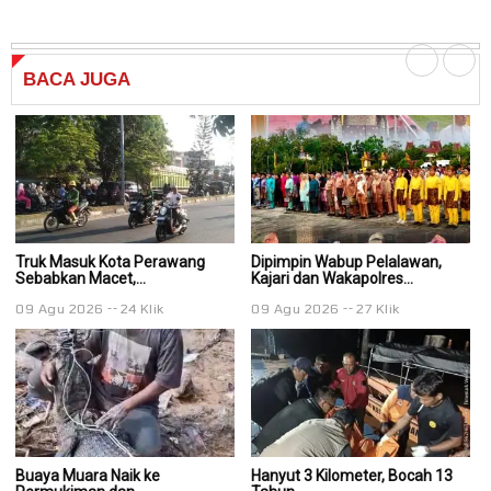
BACA
JUGA
Truk Masuk Kota Perawang
Dipimpin Wabup Pelalawan,
Di
Sebabkan Macet,...
Kajari dan Wakapolres...
Ka
09 Agu 2026
24 Klik
09 Agu 2026
27 Klik
0
Buaya Muara Naik ke
Hanyut 3 Kilometer, Bocah 13
Ha