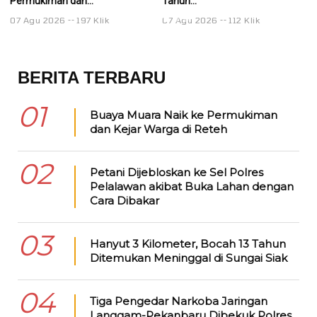
Permukiman dan...
Tahun...
Ta
07 Agu 2026
197 Klik
07 Agu 2026
112 Klik
0
BERITA TERBARU
01
Buaya Muara Naik ke Permukiman
dan Kejar Warga di Reteh
02
Petani Dijebloskan ke Sel Polres
Pelalawan akibat Buka Lahan dengan
Cara Dibakar
03
Hanyut 3 Kilometer, Bocah 13 Tahun
Ditemukan Meninggal di Sungai Siak
04
Tiga Pengedar Narkoba Jaringan
Langgam-Pekanbaru Dibekuk Polres