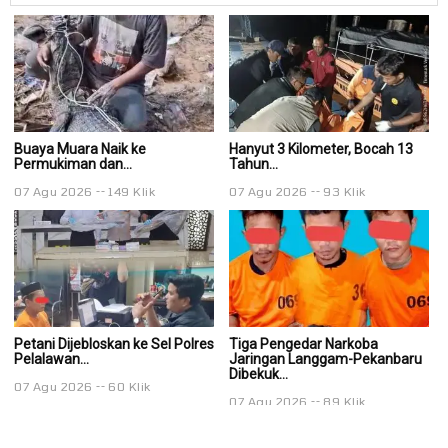
Buaya Muara Naik ke
Hanyut 3 Kilometer, Bocah 13
Ha
Permukiman dan...
Tahun...
Ta
07 Agu 2026
149 Klik
07 Agu 2026
93 Klik
0
Petani Dijebloskan ke Sel Polres
Tiga Pengedar Narkoba
T
Pelalawan...
Jaringan Langgam-Pekanbaru
J
Dibekuk...
Di
07 Agu 2026
60 Klik
07 Agu 2026
89 Klik
0