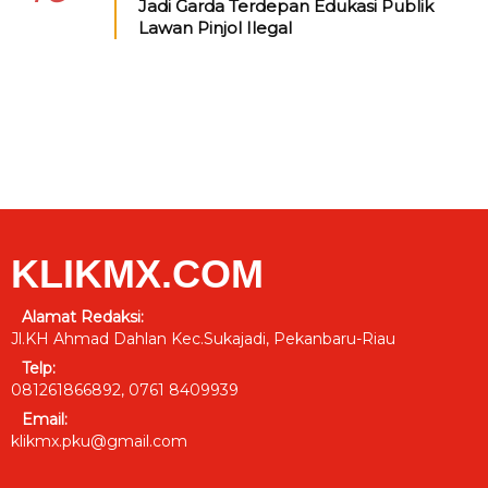
Jadi Garda Terdepan Edukasi Publik
Lawan Pinjol Ilegal
KLIKMX.COM
Alamat Redaksi:
Jl.KH Ahmad Dahlan Kec.Sukajadi, Pekanbaru-Riau
Telp:
081261866892, 0761 8409939
Email:
klikmx.pku@gmail.com