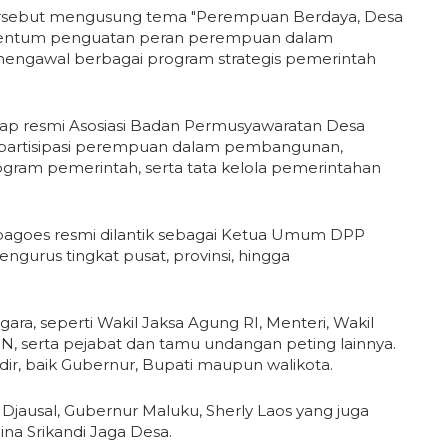
ersebut mengusung tema "Perempuan Berdaya, Desa
momentum penguatan peran perempuan dalam
ngawal berbagai program strategis pemerintah
yap resmi Asosiasi Badan Permusyawaratan Desa
partisipasi perempuan dalam pembangunan,
ram pemerintah, serta tata kelola pemerintahan
ubagoes resmi dilantik sebagai Ketua Umum DPP
engurus tingkat pusat, provinsi, hingga
egara, seperti Wakil Jaksa Agung RI, Menteri, Wakil
N, serta pejabat dan tamu undangan peting lainnya.
adir, baik Gubernur, Bupati maupun walikota.
Djausal, Gubernur Maluku, Sherly Laos yang juga
na Srikandi Jaga Desa.