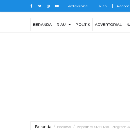
Redaksional
Iklan
Pedoma
BERANDA
RIAU
POLITIK
ADVERTORIAL
N
Beranda
Nasional
Abpednas-SMSI MoU Program Jag