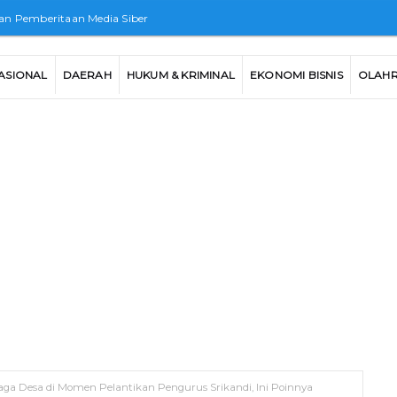
n Pemberitaan Media Siber
ASIONAL
DAERAH
HUKUM & KRIMINAL
EKONOMI BISNIS
OLAH
a Desa di Momen Pelantikan Pengurus Srikandi, Ini Poinnya