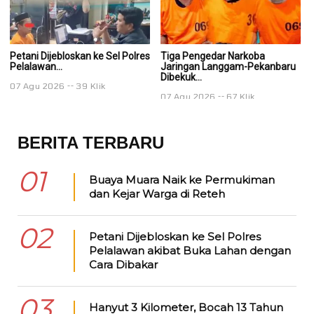
Petani Dijebloskan ke Sel Polres
Tiga Pengedar Narkoba
T
Pelalawan...
Jaringan Langgam-Pekanbaru
J
Dibekuk...
Di
07 Agu 2026
39 Klik
07 Agu 2026
67 Klik
0
BERITA TERBARU
01
Buaya Muara Naik ke Permukiman
dan Kejar Warga di Reteh
02
Petani Dijebloskan ke Sel Polres
Pelalawan akibat Buka Lahan dengan
Cara Dibakar
03
Hanyut 3 Kilometer, Bocah 13 Tahun