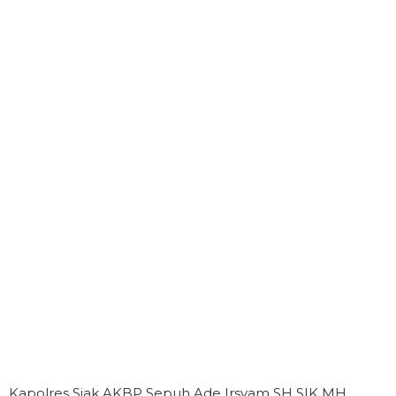
Kapolres Siak AKBP Sepuh Ade Irsyam SH SIK MH