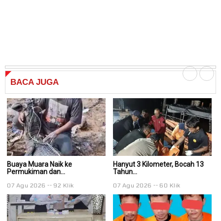
BACA
JUGA
Buaya Muara Naik ke
Hanyut 3 Kilometer, Bocah 13
Ha
Permukiman dan...
Tahun...
Ta
07 Agu 2026
92 Klik
07 Agu 2026
60 Klik
0