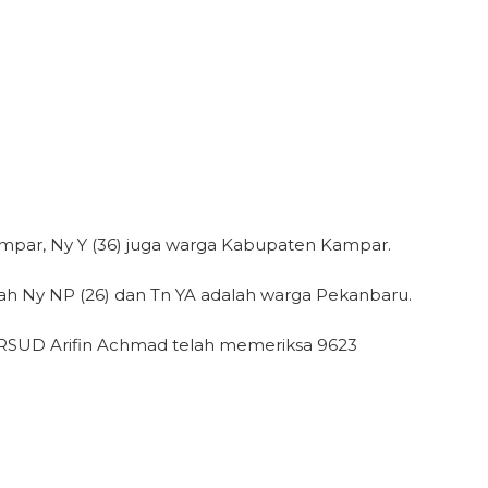
ampar, Ny Y (36) juga warga Kabupaten Kampar.
h Ny NP (26) dan Tn YA adalah warga Pekanbaru.
r RSUD Arifin Achmad telah memeriksa 9623