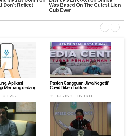
ng, Aplikasi
Pasien Gangguan Jiwa Negatif
Jangan B
ngi Memang sedang...
Covid Dikembalikan...
PeduliL
611 Klik
05 Jul 2020
1123 Klik
14 Sep 