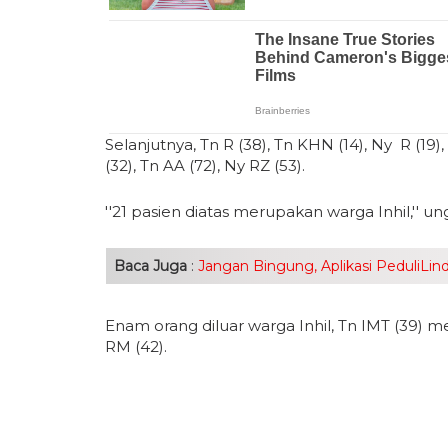
Selanjutnya, Tn R (38), Tn KHN (14), Ny R (19),
(32), Tn AA (72), Ny RZ (53).
''21 pasien diatas merupakan warga Inhil,'' u
Baca Juga
:
Jangan Bingung, Aplikasi PeduliLi
Enam orang diluar warga Inhil, Tn IMT (39)
RM (42).