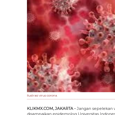
Ilustrasi virus corona.
KLIKMX.COM, JAKARTA -
Jangan sepelekan v
disampaikan epidemolog Universitas Indonesi