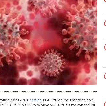
arian baru virus
corona
XBB. Itulah peringatan yang
a (UI) Tri Yunis Miko Wahyono. Tri Yunis memprediksi