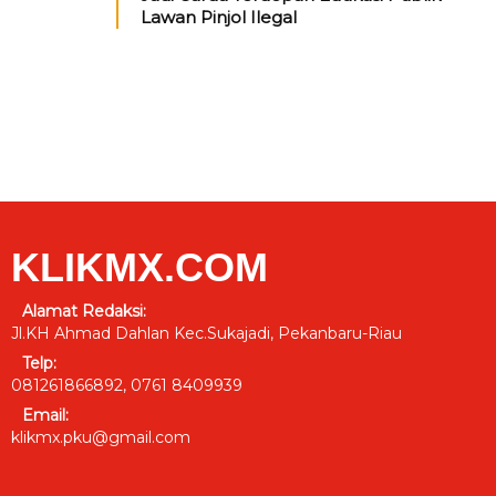
Lawan Pinjol Ilegal
KLIKMX.COM
Alamat Redaksi:
Jl.KH Ahmad Dahlan Kec.Sukajadi, Pekanbaru-Riau
Telp:
081261866892, 0761 8409939
Email:
klikmx.pku@gmail.com