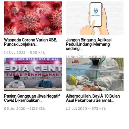
Waspada Corona Varian XBB,
Jangan Bingung, Aplikasi
Ja
Puncak Lonjakan...
PeduliLindungi Memang
P
sedang...
se
14 Nov 2022
666 Klik
14 Sep 2022
619 Klik
14
Pasien Gangguan Jiwa Negatif
Alhamdulillah, BayiÂ 10 Bulan
Al
Covid Dikembalikan...
Asal Pekanbaru Selamat...
As
05 Jul 2020
1125 Klik
02 Jul 2020
373 Klik
02