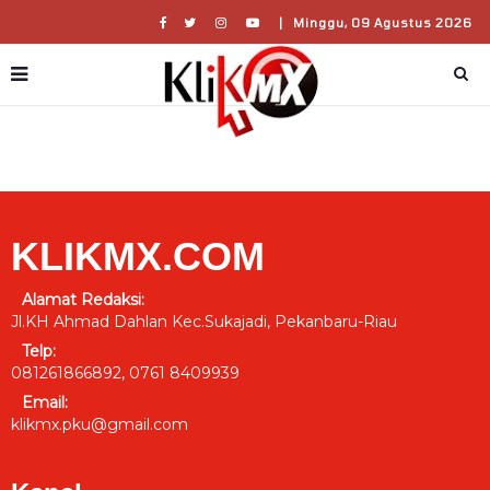
|
Minggu, 09 Agustus 2026
KLIKMX.COM
Alamat Redaksi:
Jl.KH Ahmad Dahlan Kec.Sukajadi, Pekanbaru-Riau
Telp:
081261866892, 0761 8409939
Email:
klikmx.pku@gmail.com