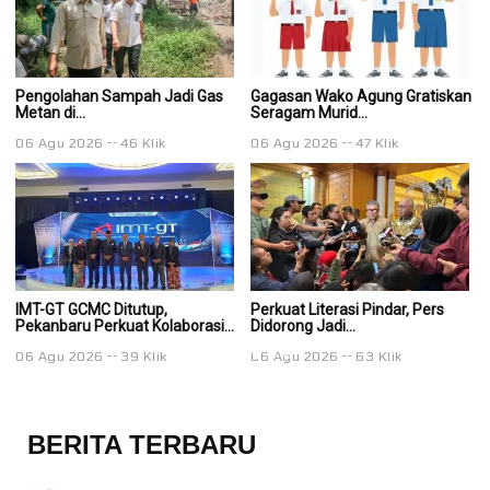
Pengolahan Sampah Jadi Gas
Gagasan Wako Agung Gratiskan
G
Metan di...
Seragam Murid...
Se
06 Agu 2026
46 Klik
06 Agu 2026
47 Klik
0
IMT-GT GCMC Ditutup,
Perkuat Literasi Pindar, Pers
Pe
Pekanbaru Perkuat Kolaborasi...
Didorong Jadi...
Di
06 Agu 2026
39 Klik
06 Agu 2026
63 Klik
0
BERITA TERBARU