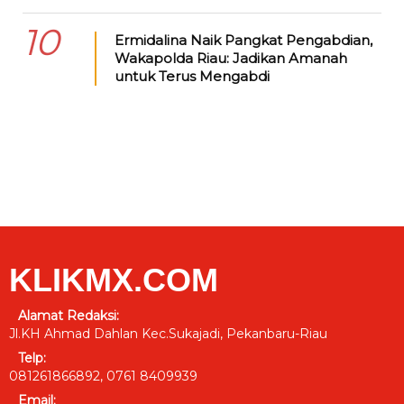
10
Ermidalina Naik Pangkat Pengabdian,
Wakapolda Riau: Jadikan Amanah
untuk Terus Mengabdi
KLIKMX.COM
Alamat Redaksi:
Jl.KH Ahmad Dahlan Kec.Sukajadi, Pekanbaru-Riau
Telp:
081261866892, 0761 8409939
Email: