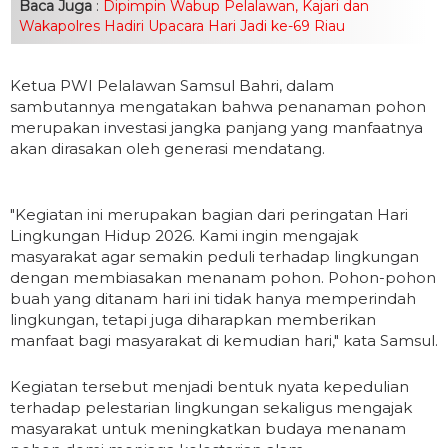
Baca Juga
:
Dipimpin Wabup Pelalawan, Kajari dan
Wakapolres Hadiri Upacara Hari Jadi ke-69 Riau
Ketua PWI Pelalawan Samsul Bahri, dalam
sambutannya mengatakan bahwa penanaman pohon
merupakan investasi jangka panjang yang manfaatnya
akan dirasakan oleh generasi mendatang.
"Kegiatan ini merupakan bagian dari peringatan Hari
Lingkungan Hidup 2026. Kami ingin mengajak
masyarakat agar semakin peduli terhadap lingkungan
dengan membiasakan menanam pohon. Pohon-pohon
buah yang ditanam hari ini tidak hanya memperindah
lingkungan, tetapi juga diharapkan memberikan
manfaat bagi masyarakat di kemudian hari," kata Samsul.
Kegiatan tersebut menjadi bentuk nyata kepedulian
terhadap pelestarian lingkungan sekaligus mengajak
masyarakat untuk meningkatkan budaya menanam