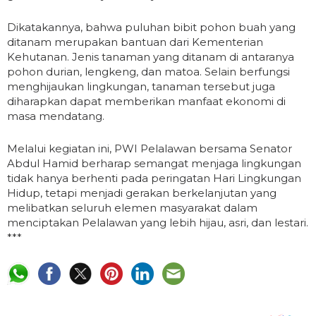
Dikatakannya, bahwa puluhan bibit pohon buah yang
ditanam merupakan bantuan dari Kementerian
Kehutanan. Jenis tanaman yang ditanam di antaranya
pohon durian, lengkeng, dan matoa. Selain berfungsi
menghijaukan lingkungan, tanaman tersebut juga
diharapkan dapat memberikan manfaat ekonomi di
masa mendatang.
Melalui kegiatan ini, PWI Pelalawan bersama Senator
Abdul Hamid berharap semangat menjaga lingkungan
tidak hanya berhenti pada peringatan Hari Lingkungan
Hidup, tetapi menjadi gerakan berkelanjutan yang
melibatkan seluruh elemen masyarakat dalam
menciptakan Pelalawan yang lebih hijau, asri, dan lestari.
***