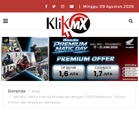
|
Minggu, 09 Agustus 2026
Beranda
Riau
Senator Abdul Hamid Kolaborasi dengan PWI Pelalawan Tanam
Pohon dan Bagikan Sembako