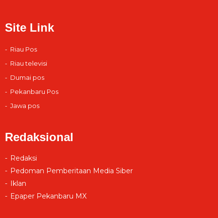
Site Link
Riau Pos
Riau televisi
Dumai pos
Pekanbaru Pos
Jawa pos
Redaksional
Redaksi
Pedoman Pemberitaan Media Siber
Iklan
Epaper Pekanbaru MX