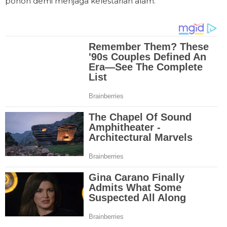
pohon demi menjaga kelestarian alam.