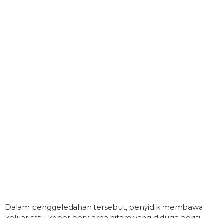
Dalam penggeledahan tersebut, penyidik membawa
keluar satu koper berwarna hitam yang diduga berisi