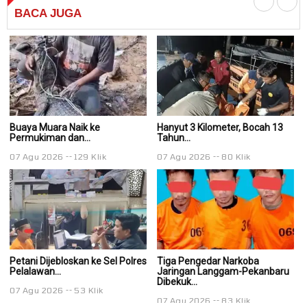
BACA
JUGA
Buaya Muara Naik ke
Hanyut 3 Kilometer, Bocah 13
Ha
Permukiman dan...
Tahun...
Ta
07 Agu 2026
129 Klik
07 Agu 2026
80 Klik
0
Petani Dijebloskan ke Sel Polres
Tiga Pengedar Narkoba
T
Pelalawan...
Jaringan Langgam-Pekanbaru
J
Dibekuk...
Di
07 Agu 2026
53 Klik
07 Agu 2026
83 Klik
0