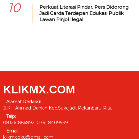
10
Perkuat Literasi Pindar, Pers Didorong
Jadi Garda Terdepan Edukasi Publik
Lawan Pinjol Ilegal
KLIKMX.COM
Alamat Redaksi:
Jl.KH Ahmad Dahlan Kec.Sukajadi, Pekanbaru-Riau
Telp:
081261866892, 0761 8409939
Email:
klikmx.pku@gmail.com