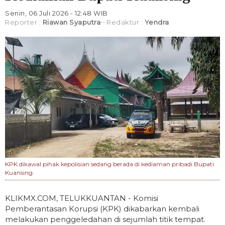
Senin, 06 Juli 2026 - 12:48 WIB
Reporter :
Riawan Syaputra
Redaktur :
Yendra
KPK dikawal pihak kepolisian sedang berada di kediaman pribadi Bupati
Kuansing.
KLIKMX.COM, TELUKKUANTAN - Komisi
Pemberantasan Korupsi (KPK) dikabarkan kembali
melakukan penggeledahan di sejumlah titik tempat.