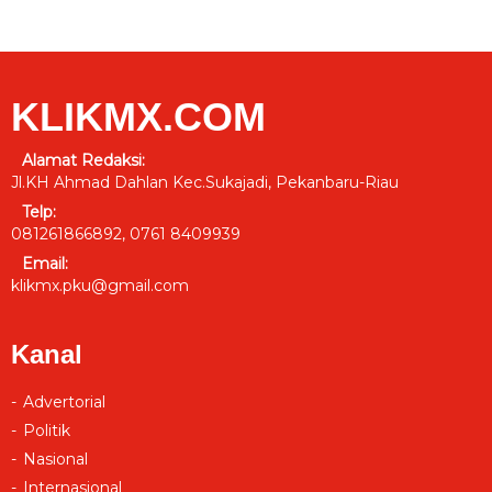
KLIKMX.COM
Alamat Redaksi:
Jl.KH Ahmad Dahlan Kec.Sukajadi, Pekanbaru-Riau
Telp:
081261866892, 0761 8409939
Email:
klikmx.pku@gmail.com
Kanal
Advertorial
Politik
Nasional
Internasional