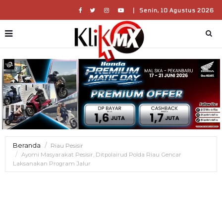
|
Senin, 10 Agustus 2026
Beranda
Riau Pesisir
Ayomi Masyarakat Pesisir, Ditpolairud Polda Riau Gencar
Laksanakan Program Jalur