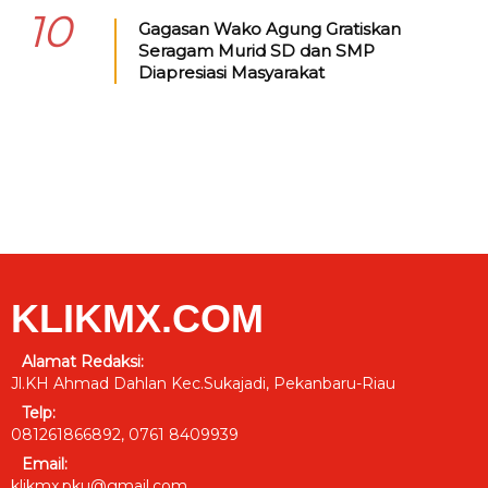
10
Gagasan Wako Agung Gratiskan
Seragam Murid SD dan SMP
Diapresiasi Masyarakat
KLIKMX.COM
Alamat Redaksi:
Jl.KH Ahmad Dahlan Kec.Sukajadi, Pekanbaru-Riau
Telp:
081261866892, 0761 8409939
Email:
klikmx.pku@gmail.com