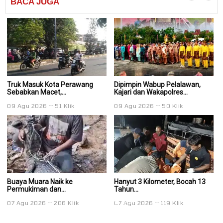
BACA
JUGA
Truk Masuk Kota Perawang
Dipimpin Wabup Pelalawan,
Di
Sebabkan Macet,...
Kajari dan Wakapolres...
Ka
09 Agu 2026
51 Klik
09 Agu 2026
50 Klik
0
Buaya Muara Naik ke
Hanyut 3 Kilometer, Bocah 13
Ha
Permukiman dan...
Tahun...
Ta
07 Agu 2026
206 Klik
07 Agu 2026
119 Klik
0