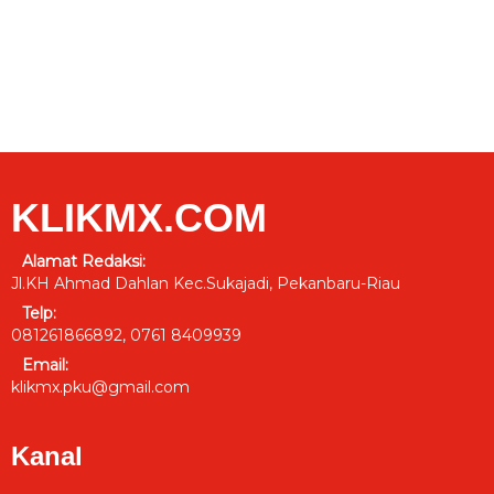
KLIKMX.COM
Alamat Redaksi:
Jl.KH Ahmad Dahlan Kec.Sukajadi, Pekanbaru-Riau
Telp:
081261866892, 0761 8409939
Email:
klikmx.pku@gmail.com
Kanal