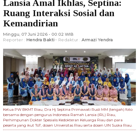
Lansia Amal Ikhlas, Septina:
Ruang Interaksi Sosial dan
Kemandirian
Minggu, 07 Juni 2026 - 00:02 WIB
Reporter :
Hendra Bakti
Redaktur :
Armazi Yendra
Ketua PW BKMT Riau, Dra Hj Septina Primawati Rusli MM (tengah) foto
bersama dengan pengurus Indonesia Ramah Lansia (IRL) Riau,
Perhimpunan Dokter Spesialis Kedokteran Keluarga Riau dan para
peserta yang ikut ToT, dosen Universitas Riau serta dosen UIN Suska Riau.