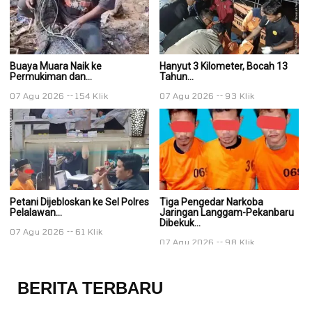
Buaya Muara Naik ke
Hanyut 3 Kilometer, Bocah 13
Ha
Permukiman dan...
Tahun...
Ta
07 Agu 2026
154 Klik
07 Agu 2026
93 Klik
0
Petani Dijebloskan ke Sel Polres
Tiga Pengedar Narkoba
T
Pelalawan...
Jaringan Langgam-Pekanbaru
J
Dibekuk...
Di
07 Agu 2026
61 Klik
07 Agu 2026
98 Klik
0
BERITA TERBARU