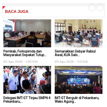
BACA
JUGA
Pemkab, Forkopimda dan
Semarakkan Gebyar Rabiul
S
Masyarakat Sepakat Tutup...
Awal, KUA Salo...
Aw
05 Agu 2026
100 Klik
05 Agu 2026
53 Klik
0
Delegasi IMT-GT Tinjau SMPN 4
IMT-GT Bergulir di Pekanbaru,
IM
Pekanbaru,...
Wako Agung...
Wa