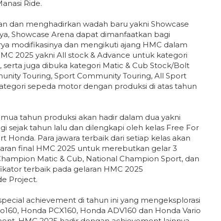
anasi Ride.
n dan menghadirkan wadah baru yakni Showcase
knya, Showcase Arena dapat dimanfaatkan bagi
arya modifikasinya dan mengikuti ajang HMC dalam
MC 2025 yakni All stock & Advance untuk kategori
serta juga dibuka kategori Matic & Cub Stock/Bolt
nity Touring, Sport Community Touring, All Sport
kategori sepeda motor dengan produksi di atas tahun
semua tahun produksi akan hadir dalam dua yakni
i sejak tahun lalu dan dilengkapi oleh kelas Free For
rt Honda. Para jawara terbaik dari setiap kelas akan
aran final HMC 2025 untuk merebutkan gelar 3
 Champion Matic & Cub, National Champion Sport, dan
fikator terbaik pada gelaran HMC 2025
 Project.
 special achievement di tahun ini yang mengeksplorasi
lo160, Honda PCX160, Honda ADV160 dan Honda Vario
ement, HMC 2025 hadir dengan achievement lainnya