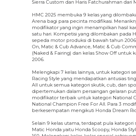
Sierra Custom dan Haris Fatchurahman dari M
HMC 2025 membuka 9 kelas yang dilombaka
Arena bagi para pecinta modifikasi. Menari
modifikator yang ingin menampilkan hasil k
satu hari. Kompetisi yang dilombakan pada H
sepeda motor produksi di bawah tahun 2006, 
On, Matic & Cub Advance, Matic & Cub Commu
(Naked & Fairing) dan kelas Show Off untuk 
2006.
Melengkapi 7 kelas lainnya, untuk kategori 
Racing Style yang mendapatkan antusias tingg
All untuk semua kategori skutik, cub, dan spo
dipertemukan dalam persaingan gelaran put
modifikator terbaik untuk kategori National
National Champion Free For All. Para 3 modi
berkesempatan mengikuti Honda Dream Ride
Selain 9 kelas utama, terdapat pula kategori
Matic Honda yaitu Honda Scoopy, Honda Sty
160. Melengkapi kelas-kelas special achiev