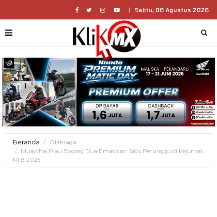
|
Sabtu, 08 Agustus 2026
Beranda
Olahraga
Muaythai Riau Boyong Dua Emas dan Satu Perunggu di Kejurnas
NTB 2025