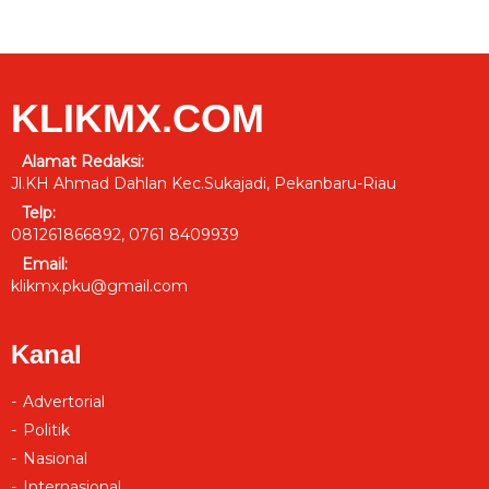
KLIKMX.COM
Alamat Redaksi:
Jl.KH Ahmad Dahlan Kec.Sukajadi, Pekanbaru-Riau
Telp:
081261866892, 0761 8409939
Email:
klikmx.pku@gmail.com
Kanal
Advertorial
Politik
Nasional
Internasional