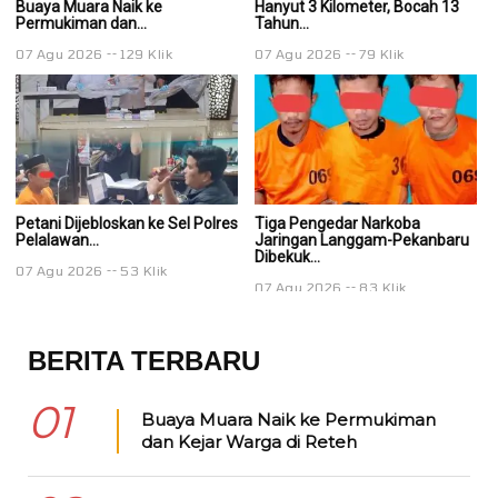
Buaya Muara Naik ke
Hanyut 3 Kilometer, Bocah 13
Ha
Permukiman dan...
Tahun...
Ta
07 Agu 2026
129 Klik
07 Agu 2026
79 Klik
0
Petani Dijebloskan ke Sel Polres
Tiga Pengedar Narkoba
T
Pelalawan...
Jaringan Langgam-Pekanbaru
J
Dibekuk...
Di
07 Agu 2026
53 Klik
07 Agu 2026
83 Klik
0
BERITA TERBARU
01
Buaya Muara Naik ke Permukiman
dan Kejar Warga di Reteh