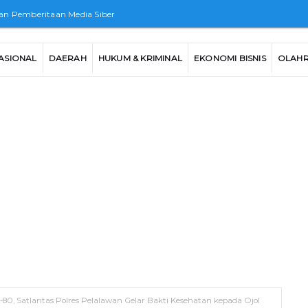
n Pemberitaan Media Siber
ASIONAL
DAERAH
HUKUM & KRIMINAL
EKONOMI BISNIS
OLAH
0, Satlantas Polres Pelalawan Gelar Bakti Kesehatan kepada Ojol