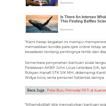
“Kami harap kegiatan ini mampu mempererat 
memastikan kondisi para ojek online tetap 
kesadaran tentang pentingnya tertib dan disipli
Sementara penyerahan bantuan sosial langsu
Pelalawan AKBP John Louis Letedara SIK, lalu
Rizkyan Hanafi STK SIK MH, didampingi Kani
Widya Ivoni, serta personel Satlantas lainnya.
Baca Juga
:
Polisi Buru Pemodal PETI di Kuan
"Alhamdulillah kita menyalurkan bantuan so