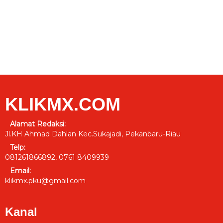
KLIKMX.COM
Alamat Redaksi:
Jl.KH Ahmad Dahlan Kec.Sukajadi, Pekanbaru-Riau
Telp:
081261866892, 0761 8409939
Email:
klikmx.pku@gmail.com
Kanal