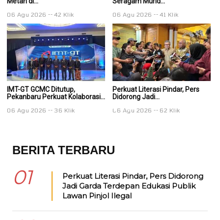
Metan di...
Seragam Murid...
Se
06 Agu 2026
42 Klik
06 Agu 2026
41 Klik
0
IMT-GT GCMC Ditutup,
Perkuat Literasi Pindar, Pers
Pe
Pekanbaru Perkuat Kolaborasi...
Didorong Jadi...
Di
06 Agu 2026
36 Klik
06 Agu 2026
62 Klik
0
BERITA TERBARU
01
Perkuat Literasi Pindar, Pers Didorong
Jadi Garda Terdepan Edukasi Publik
Lawan Pinjol Ilegal