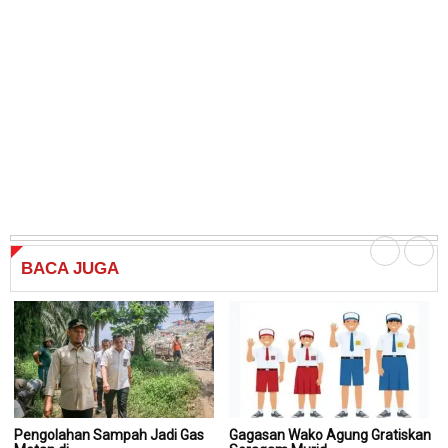
BACA
JUGA
Pengolahan Sampah Jadi Gas
Gagasan Wako Agung Gratiskan
G