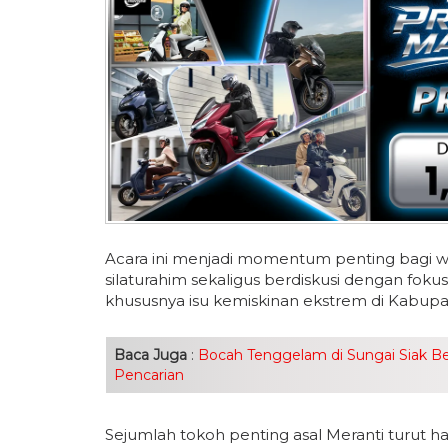
Acara ini menjadi momentum penting bagi w
silaturahim sekaligus berdiskusi dengan fok
khususnya isu kemiskinan ekstrem di Kabup
Baca Juga
:
Bocah Tenggelam di Sungai Siak B
Pencarian
Sejumlah tokoh penting asal Meranti turut ha