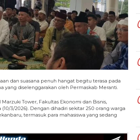
an dan suasana penuh hangat begitu terasa pada
a yang diselenggarakan oleh Permaskab Meranti.
Marzuki Tower, Fakultas Ekonomi dan Bisnis,
(10/3/2026). Dengan dihadiri sekitar 250 orang warga
ekanbaru, termasuk para mahasiswa yang sedang