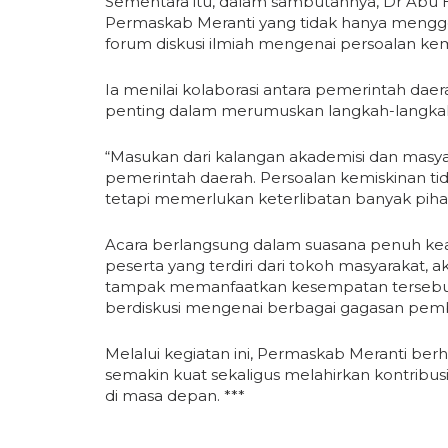
Sementara itu, dalam sambutannya, Dr Abu Ha
Permaskab Meranti yang tidak hanya menggel
forum diskusi ilmiah mengenai persoalan ke
Ia menilai kolaborasi antara pemerintah dae
penting dalam merumuskan langkah-langkah
“Masukan dari kalangan akademisi dan masya
pemerintah daerah. Persoalan kemiskinan tida
tetapi memerlukan keterlibatan banyak pihak
Acara berlangsung dalam suasana penuh kea
peserta yang terdiri dari tokoh masyarakat, 
tampak memanfaatkan kesempatan tersebut 
berdiskusi mengenai berbagai gagasan pem
Melalui kegiatan ini, Permaskab Meranti berh
semakin kuat sekaligus melahirkan kontribu
di masa depan. ***