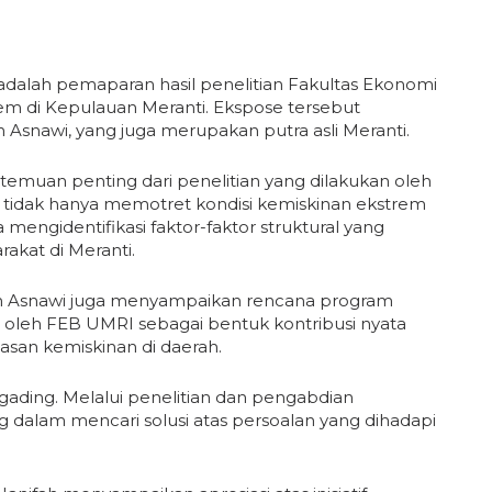
adalah pemaparan hasil penelitian Fakultas Ekonomi
em di Kepulauan Meranti. Ekspose tersebut
Asnawi, yang juga merupakan putra asli Meranti.
temuan penting dari penelitian yang dilakukan oleh
t tidak hanya memotret kondisi kemiskinan ekstrem
 mengidentifikasi faktor-faktor struktural yang
akat di Meranti.
zan Asnawi juga menyampaikan rencana program
 oleh FEB UMRI sebagai bentuk kontribusi nyata
san kemiskinan di daerah.
ading. Melalui penelitian dan pengabdian
g dalam mencari solusi atas persoalan yang dihadapi