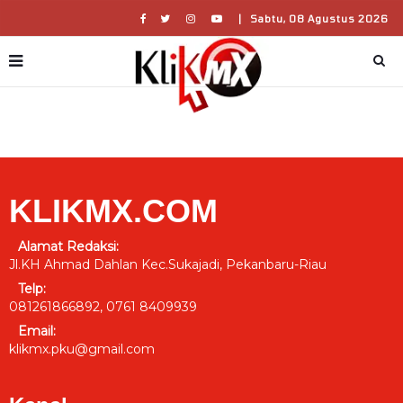
|
Sabtu, 08 Agustus 2026
KLIKMX.COM
Alamat Redaksi:
Jl.KH Ahmad Dahlan Kec.Sukajadi, Pekanbaru-Riau
Telp:
081261866892, 0761 8409939
Email:
klikmx.pku@gmail.com