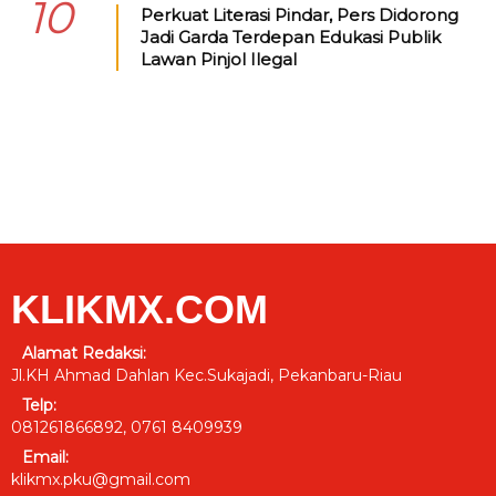
10
Perkuat Literasi Pindar, Pers Didorong
Jadi Garda Terdepan Edukasi Publik
Lawan Pinjol Ilegal
KLIKMX.COM
Alamat Redaksi:
Jl.KH Ahmad Dahlan Kec.Sukajadi, Pekanbaru-Riau
Telp:
081261866892, 0761 8409939
Email:
klikmx.pku@gmail.com