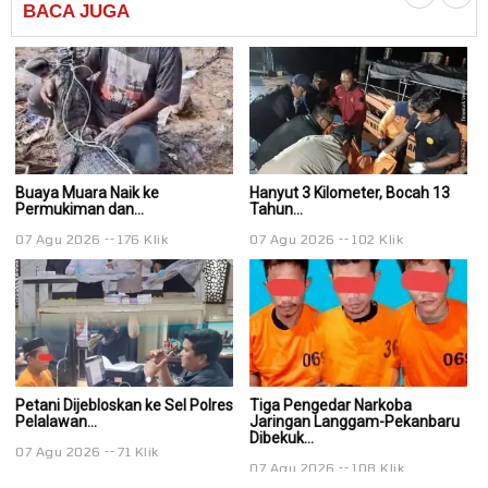
BACA
JUGA
Buaya Muara Naik ke
Hanyut 3 Kilometer, Bocah 13
Ha
Permukiman dan...
Tahun...
Ta
07 Agu 2026
176 Klik
07 Agu 2026
102 Klik
0
Petani Dijebloskan ke Sel Polres
Tiga Pengedar Narkoba
T
Pelalawan...
Jaringan Langgam-Pekanbaru
J
Dibekuk...
Di
07 Agu 2026
71 Klik
07 Agu 2026
108 Klik
0