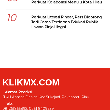
Perkuat Kolaborasi Menuju Kota Hijau
10
Perkuat Literasi Pindar, Pers Didorong
Jadi Garda Terdepan Edukasi Publik
Lawan Pinjol Ilegal
KLIKMX.COM
Alamat Redaksi:
Jl.KH Ahmad Dahlan Kec.Sukajadi, Pekanbaru-Riau
Telp:
081261866892, 0761 8409939