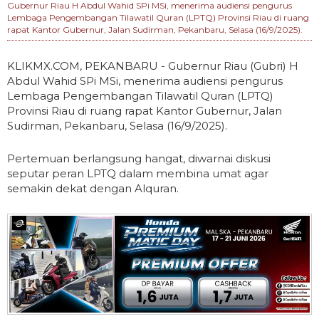
Gubernur Riau H Abdul Wahid SPi MSi, menerima audiensi pengurus
Lembaga Pengembangan Tilawatil Quran (LPTQ) Provinsi Riau di ruang
rapat Kantor Gubernur, Jalan Sudirman, Pekanbaru, Selasa (16/9/2025).
KLIKMX.COM, PEKANBARU - Gubernur Riau (Gubri) H
Abdul Wahid SPi MSi, menerima audiensi pengurus
Lembaga Pengembangan Tilawatil Quran (LPTQ)
Provinsi Riau di ruang rapat Kantor Gubernur, Jalan
Sudirman, Pekanbaru, Selasa (16/9/2025).
Pertemuan berlangsung hangat, diwarnai diskusi
seputar peran LPTQ dalam membina umat agar
semakin dekat dengan Alquran.