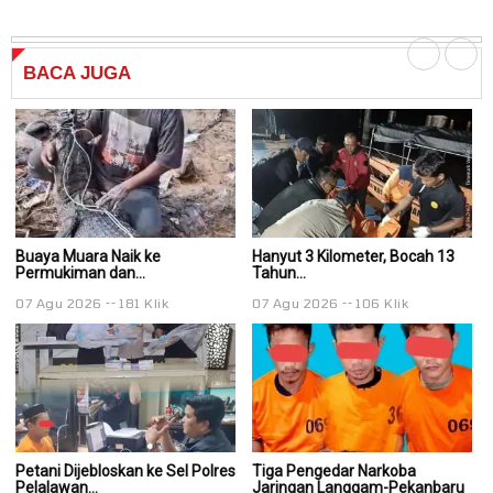
BACA
JUGA
Buaya Muara Naik ke
Hanyut 3 Kilometer, Bocah 13
Ha
Permukiman dan...
Tahun...
Ta
07 Agu 2026
181 Klik
07 Agu 2026
106 Klik
0
Petani Dijebloskan ke Sel Polres
Tiga Pengedar Narkoba
T
Pelalawan...
Jaringan Langgam-Pekanbaru
J