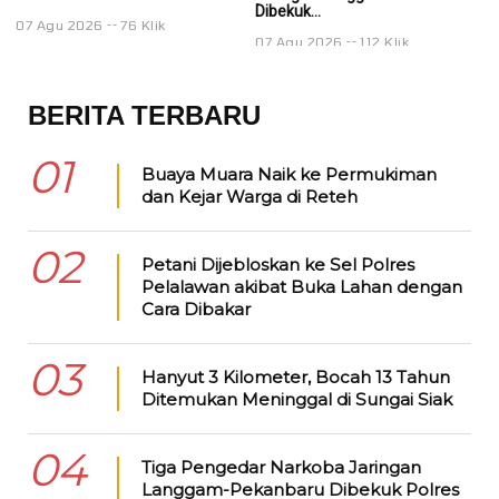
Dibekuk...
Di
07 Agu 2026
76 Klik
07 Agu 2026
112 Klik
0
BERITA TERBARU
01
Buaya Muara Naik ke Permukiman
dan Kejar Warga di Reteh
02
Petani Dijebloskan ke Sel Polres
Pelalawan akibat Buka Lahan dengan
Cara Dibakar
03
Hanyut 3 Kilometer, Bocah 13 Tahun
Ditemukan Meninggal di Sungai Siak
04
Tiga Pengedar Narkoba Jaringan
Langgam-Pekanbaru Dibekuk Polres