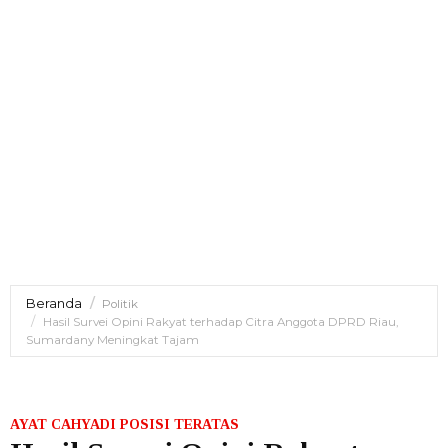
Beranda
Politik
Hasil Survei Opini Rakyat terhadap Citra Anggota DPRD Riau,
Sumardany Meningkat Tajam
AYAT CAHYADI POSISI TERATAS