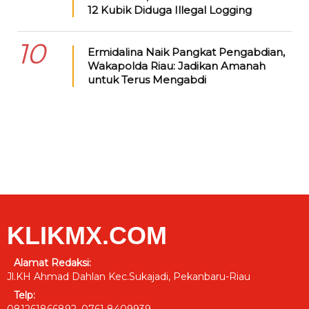
12 Kubik Diduga Illegal Logging
10
Ermidalina Naik Pangkat Pengabdian,
Wakapolda Riau: Jadikan Amanah
untuk Terus Mengabdi
KLIKMX.COM
Alamat Redaksi:
Jl.KH Ahmad Dahlan Kec.Sukajadi, Pekanbaru-Riau
Telp:
081261866892, 0761 8409939