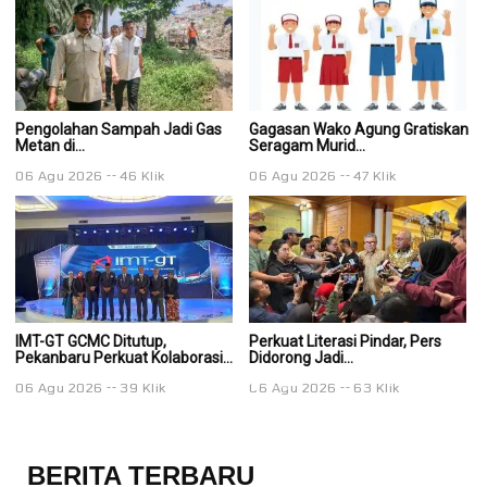
Pengolahan Sampah Jadi Gas
Gagasan Wako Agung Gratiskan
G
Metan di...
Seragam Murid...
Se
06 Agu 2026
46 Klik
06 Agu 2026
47 Klik
0
IMT-GT GCMC Ditutup,
Perkuat Literasi Pindar, Pers
Pe
Pekanbaru Perkuat Kolaborasi...
Didorong Jadi...
Di
06 Agu 2026
39 Klik
06 Agu 2026
63 Klik
0
BERITA TERBARU