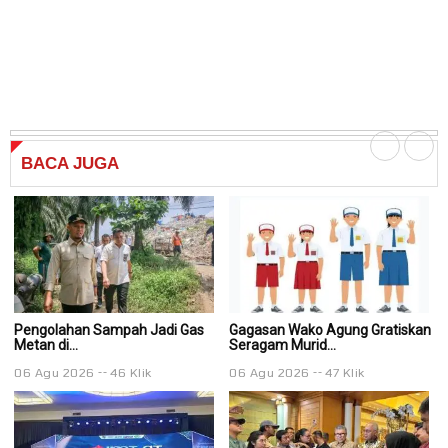
BACA
JUGA
Pengolahan Sampah Jadi Gas
Gagasan Wako Agung Gratiskan
G
Metan di...
Seragam Murid...
Se
06 Agu 2026
46 Klik
06 Agu 2026
47 Klik
0