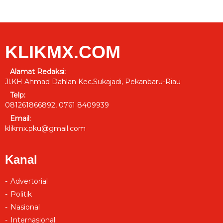
KLIKMX.COM
Alamat Redaksi:
Jl.KH Ahmad Dahlan Kec.Sukajadi, Pekanbaru-Riau
Telp:
081261866892, 0761 8409939
Email:
klikmx.pku@gmail.com
Kanal
Advertorial
Politik
Nasional
Internasional