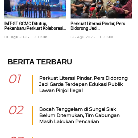
IMT-GT GCMC Ditutup,
Perkuat Literasi Pindar, Pers
Pe
Pekanbaru Perkuat Kolaborasi...
Didorong Jadi...
Di
06 Agu 2026
39 Klik
06 Agu 2026
63 Klik
0
BERITA TERBARU
01
Perkuat Literasi Pindar, Pers Didorong
Jadi Garda Terdepan Edukasi Publik
Lawan Pinjol Ilegal
02
Bocah Tenggelam di Sungai Siak
Belum Ditemukan, Tim Gabungan
Masih Lakukan Pencarian