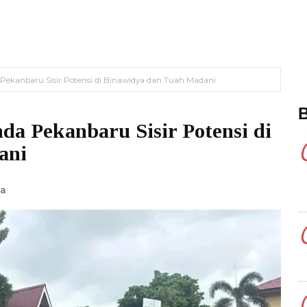
 Pekanbaru Sisir Potensi di Binawidya dan Tuah Madani
da Pekanbaru Sisir Potensi di
ani
za