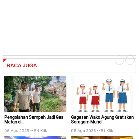
BACA
JUGA
Pengolahan Sampah Jadi Gas
Gagasan Wako Agung Gratiskan
G
Metan di...
Seragam Murid...
Se
06 Agu 2026
54 Klik
06 Agu 2026
51 Klik
0