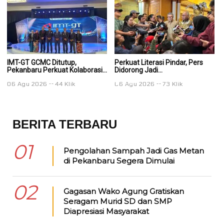
IMT-GT GCMC Ditutup,
Perkuat Literasi Pindar, Pers
Pe
Pekanbaru Perkuat Kolaborasi...
Didorong Jadi...
Di
06 Agu 2026
44 Klik
06 Agu 2026
73 Klik
0
BERITA TERBARU
01
Pengolahan Sampah Jadi Gas Metan
di Pekanbaru Segera Dimulai
02
Gagasan Wako Agung Gratiskan
Seragam Murid SD dan SMP
Diapresiasi Masyarakat