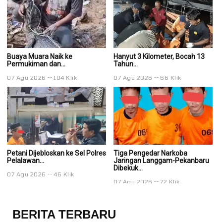
Buaya Muara Naik ke
Hanyut 3 Kilometer, Bocah 13
Ha
Permukiman dan...
Tahun...
Ta
07 Agu 2026
104 Klik
07 Agu 2026
66 Klik
0
Petani Dijebloskan ke Sel Polres
Tiga Pengedar Narkoba
T
Pelalawan...
Jaringan Langgam-Pekanbaru
J
Dibekuk...
Di
07 Agu 2026
46 Klik
07 Agu 2026
72 Klik
0
BERITA TERBARU