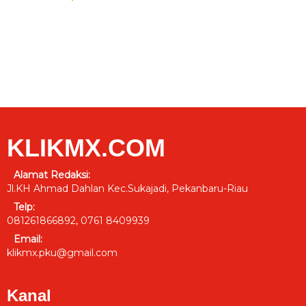
KLIKMX.COM
Alamat Redaksi:
Jl.KH Ahmad Dahlan Kec.Sukajadi, Pekanbaru-Riau
Telp:
081261866892, 0761 8409939
Email:
klikmx.pku@gmail.com
Kanal