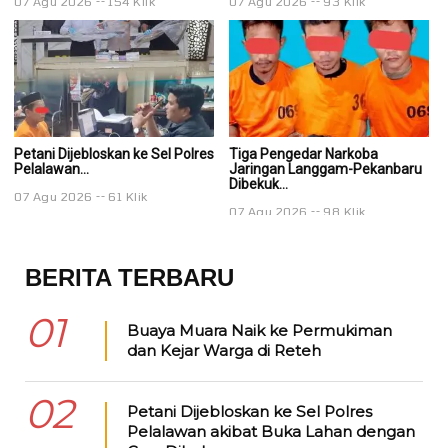
07 Agu 2026
154 Klik
07 Agu 2026
93 Klik
0
Petani Dijebloskan ke Sel Polres
Tiga Pengedar Narkoba
T
Pelalawan...
Jaringan Langgam-Pekanbaru
J
Dibekuk...
Di
07 Agu 2026
61 Klik
07 Agu 2026
98 Klik
0
BERITA TERBARU
01
Buaya Muara Naik ke Permukiman
dan Kejar Warga di Reteh
02
Petani Dijebloskan ke Sel Polres
Pelalawan akibat Buka Lahan dengan