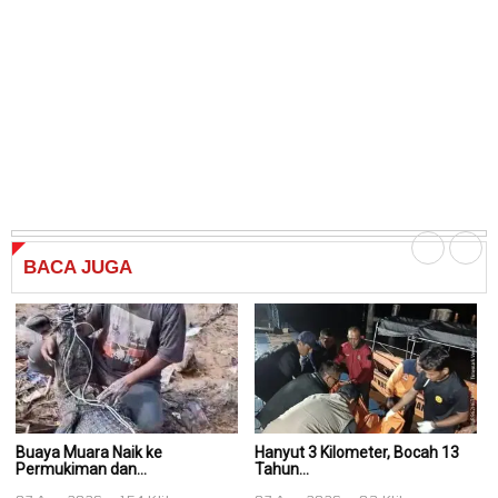
BACA
JUGA
Buaya Muara Naik ke
Hanyut 3 Kilometer, Bocah 13
Ha
Permukiman dan...
Tahun...
Ta