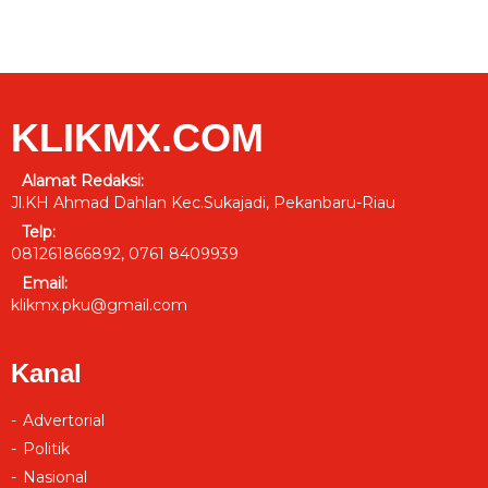
KLIKMX.COM
Alamat Redaksi:
Jl.KH Ahmad Dahlan Kec.Sukajadi, Pekanbaru-Riau
Telp:
081261866892, 0761 8409939
Email:
klikmx.pku@gmail.com
Kanal
Advertorial
Politik
Nasional