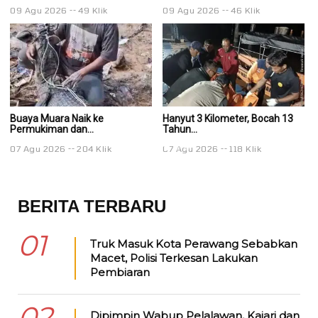
09 Agu 2026
49 Klik
09 Agu 2026
46 Klik
0
Buaya Muara Naik ke
Hanyut 3 Kilometer, Bocah 13
Ha
Permukiman dan...
Tahun...
Ta
07 Agu 2026
204 Klik
07 Agu 2026
118 Klik
0
BERITA TERBARU
01
Truk Masuk Kota Perawang Sebabkan
Macet, Polisi Terkesan Lakukan
Pembiaran
02
Dipimpin Wabup Pelalawan, Kajari dan