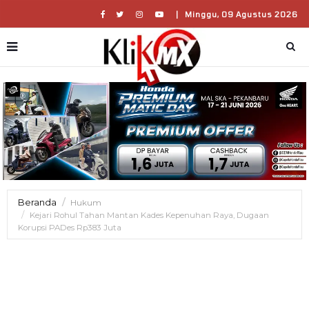
|
Minggu, 09 Agustus 2026
Beranda
Hukum
Kejari Rohul Tahan Mantan Kades Kepenuhan Raya, Dugaan
Korupsi PADes Rp383 Juta