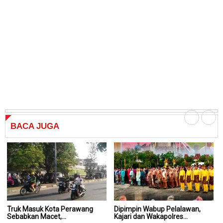
BACA
JUGA
Truk Masuk Kota Perawang
Dipimpin Wabup Pelalawan,
Di
Sebabkan Macet,...
Kajari dan Wakapolres...
Ka