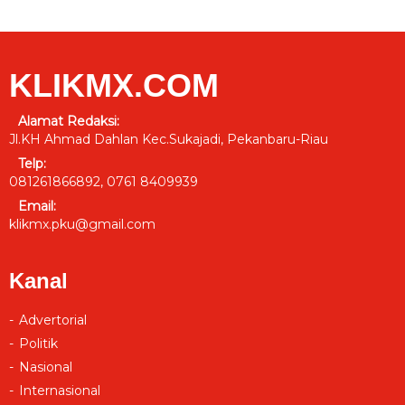
KLIKMX.COM
Alamat Redaksi:
Jl.KH Ahmad Dahlan Kec.Sukajadi, Pekanbaru-Riau
Telp:
081261866892, 0761 8409939
Email:
klikmx.pku@gmail.com
Kanal
Advertorial
Politik
Nasional
Internasional