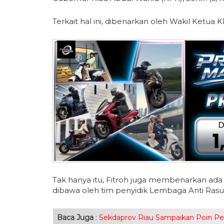
Terkait hal ini, dibenarkan oleh Wakil Ketua K
Tak hanya itu, Fitroh juga membenarkan ada
dibawa oleh tim penyidik Lembaga Anti Rasu
Baca Juga
:
Sekdaprov Riau Sampaikan Poin Penti