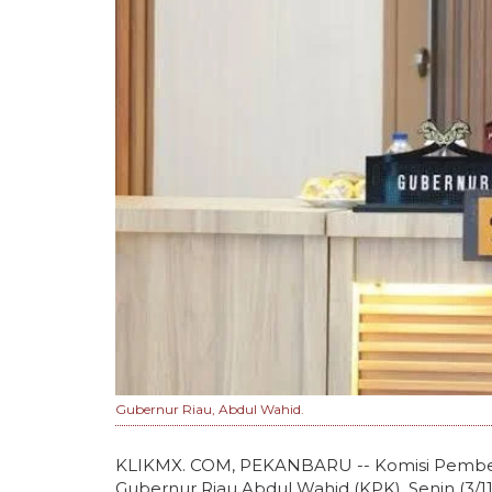
Gubernur Riau, Abdul Wahid.
KLIKMX. COM, PEKANBARU -- Komisi Pember
Gubernur Riau Abdul Wahid (KPK), Senin (3/11