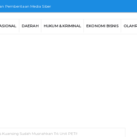
n Pemberitaan Media Siber
ASIONAL
DAERAH
HUKUM & KRIMINAL
EKONOMI BISNIS
OLAH
es Kuansing Sudah Musnahkan 114 Unit PETI!