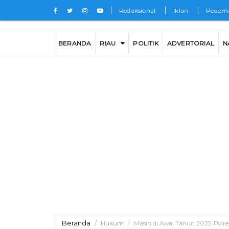
Redaksional
Iklan
Pedoma
BERANDA
RIAU
POLITIK
ADVERTORIAL
N
Beranda
Hukum
Masih di Awal Tahun 2025, Polr