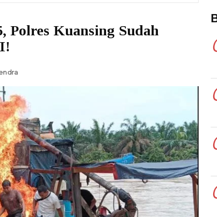
, Polres Kuansing Sudah
I!
endra