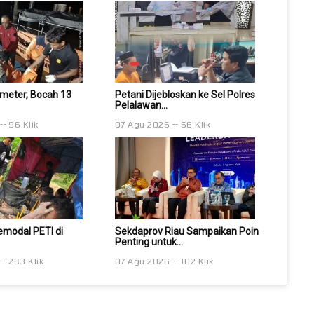
ometer, Bocah 13
Petani Dijebloskan ke Sel Polres
Hanyut 3
Pelalawan...
Tahun...
96 Klik
07 Agu 2026
66 Klik
07 Agu 
Pemodal PETI di
Sekdaprov Riau Sampaikan Poin
Polisi B
Penting untuk...
Kuansing,
283 Klik
07 Agu 2026
102 Klik
07 Agu 