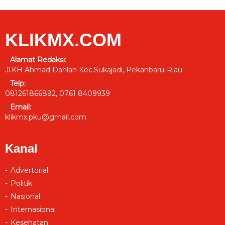
KLIKMX.COM
Alamat Redaksi:
Jl.KH Ahmad Dahlan Kec.Sukajadi, Pekanbaru-Riau
Telp:
081261866892, 0761 8409939
Email:
klikmx.pku@gmail.com
Kanal
Advertorial
Politik
Nasional
Internasional
Kesehatan