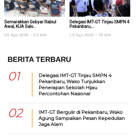
Semarakkan Gebyar Rabiul
Delegasi IMT-GT Tinjau SMPN 4
De
Awal, KUA Salo...
Pekanbaru,...
Pe
05 Agu 2026
53 Klik
05 Agu 2026
76 Klik
0
BERITA TERBARU
01
Delegasi IMT-GT Tinjau SMPN 4
Pekanbaru, Wako Tunjukkan
Penerapan Sekolah Hijau
Percontohan Nasional
02
IMT-GT Bergulir di Pekanbaru, Wako
Agung Sampaikan Pesan Kepedulian
Jaga Alam