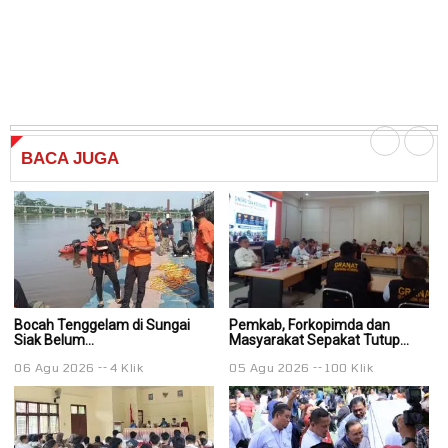
BACA
JUGA
Bocah Tenggelam di Sungai
Pemkab, Forkopimda dan
P
Siak Belum...
Masyarakat Sepakat Tutup...
Ma
06 Agu 2026
4 Klik
05 Agu 2026
100 Klik
0