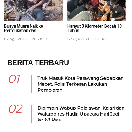
Buaya Muara Naik ke
Hanyut 3 Kilometer, Bocah 13
Ha
Permukiman dan...
Tahun...
Ta
07 Agu 2026
206 Klik
07 Agu 2026
118 Klik
0
BERITA TERBARU
01
Truk Masuk Kota Perawang Sebabkan
Macet, Polisi Terkesan Lakukan
Pembiaran
02
Dipimpin Wabup Pelalawan, Kajari dan
Wakapolres Hadiri Upacara Hari Jadi
ke-69 Riau