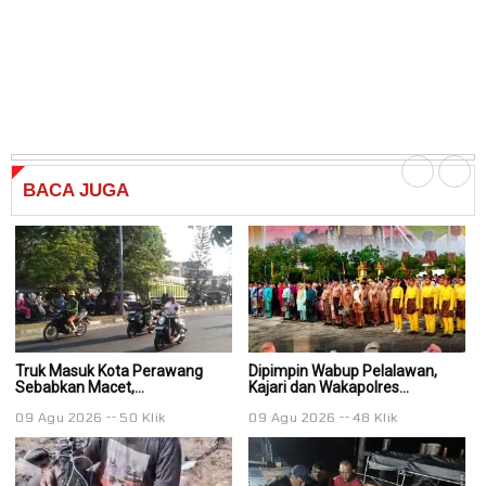
BACA
JUGA
Truk Masuk Kota Perawang
Dipimpin Wabup Pelalawan,
Di
Sebabkan Macet,...
Kajari dan Wakapolres...
Ka
09 Agu 2026
50 Klik
09 Agu 2026
48 Klik
0