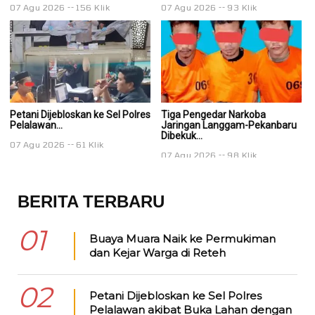
07 Agu 2026
156 Klik
07 Agu 2026
93 Klik
0
Petani Dijebloskan ke Sel Polres
Tiga Pengedar Narkoba
T
Pelalawan...
Jaringan Langgam-Pekanbaru
J
Dibekuk...
Di
07 Agu 2026
61 Klik
07 Agu 2026
98 Klik
0
BERITA TERBARU
01
Buaya Muara Naik ke Permukiman
dan Kejar Warga di Reteh
02
Petani Dijebloskan ke Sel Polres
Pelalawan akibat Buka Lahan dengan