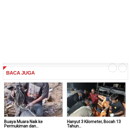
BACA
JUGA
Buaya Muara Naik ke
Hanyut 3 Kilometer, Bocah 13
Ha
Permukiman dan...
Tahun...
Ta