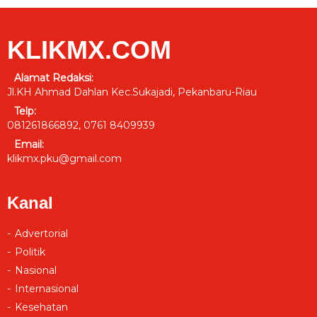
KLIKMX.COM
Alamat Redaksi:
Jl.KH Ahmad Dahlan Kec.Sukajadi, Pekanbaru-Riau
Telp:
081261866892, 0761 8409939
Email:
klikmx.pku@gmail.com
Kanal
Advertorial
Politik
Nasional
Internasional
Kesehatan